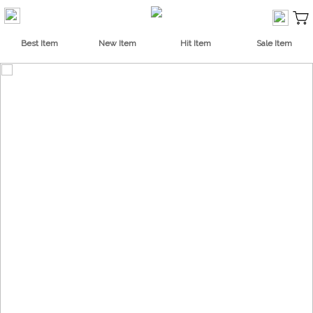
Best Item
New Item
Hit Item
Sale Item