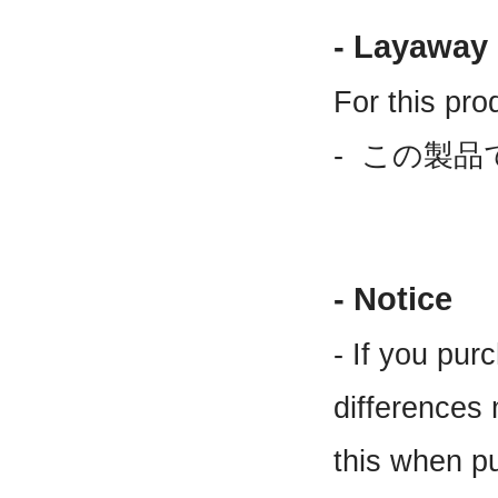
- Layaway
For this pro
- この製品
- Notice
- If you pur
differences
this when p