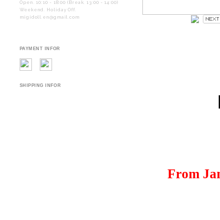
Open. 10:10 - 18:00 (Break. 13:00 - 14:00)
Weekend. Holiday Off.
migidoll.en@gmail.com
PAYMENT INFOR
SHIPPING INFOR
From
Ja