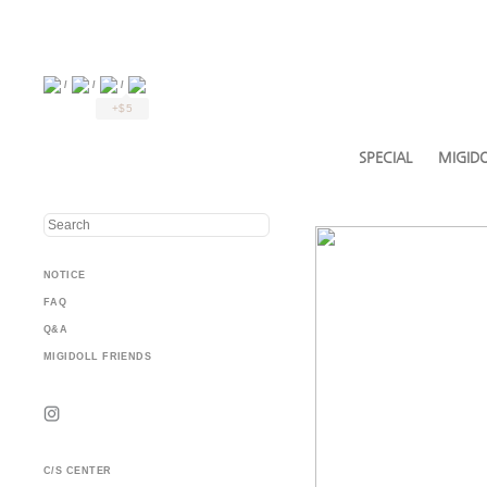
/
/
/
+$5
SPECIAL
MIGIDO
NOTICE
FAQ
Q&A
MIGIDOLL FRIENDS
C/S CENTER